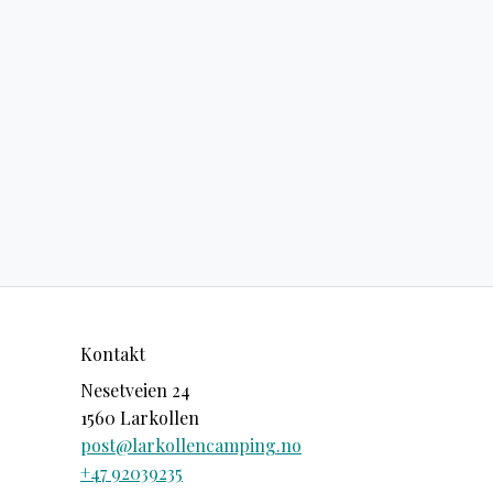
Kontakt
Nesetveien 24
1560 Larkollen
post@larkollencamping.no
+47 92039235