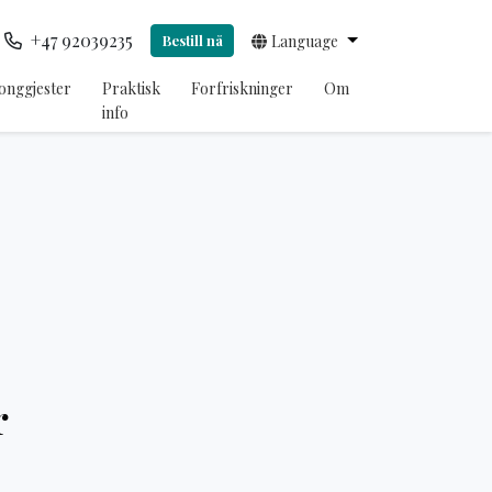
+47 92039235
Bestill nå
Language
onggjester
Praktisk
Forfriskninger
Om
info
r