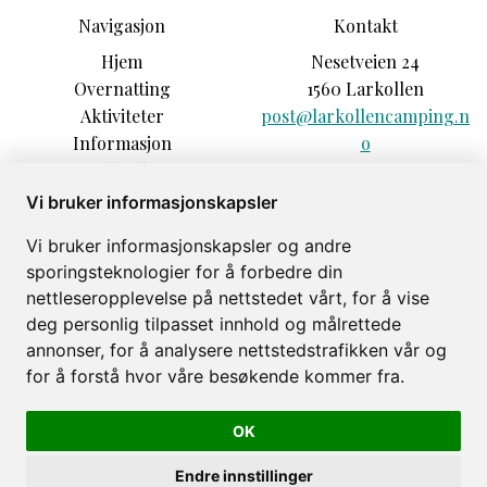
Navigasjon
Kontakt
Hjem
Nesetveien 24
Overnatting
1560 Larkollen
Aktiviteter
post@larkollencamping.n
Informasjon
o
Opplevelser
+47 92039235
Sesonggjester
Vi bruker informasjonskapsler
Praktisk info
Vi bruker informasjonskapsler og andre
Forfriskninger
sporingsteknologier for å forbedre din
Om
nettleseropplevelse på nettstedet vårt, for å vise
Galleri
deg personlig tilpasset innhold og målrettede
annonser, for å analysere nettstedstrafikken vår og
for å forstå hvor våre besøkende kommer fra.
OK
Larkollen Camping © 2026
Levert av
Bookvisit
Endre innstillinger
org 813376822