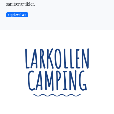
sanitærartikler.
Opplevelser