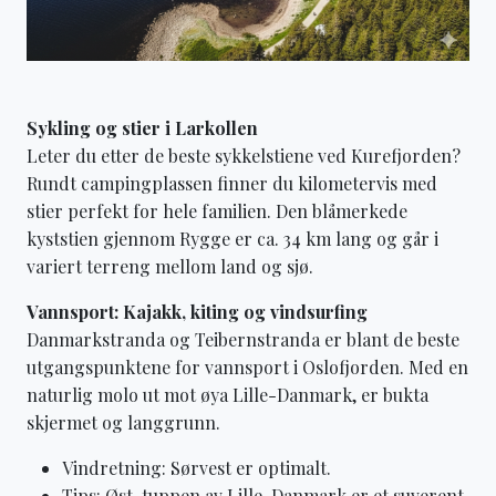
Sykling og stier i Larkollen
Leter du etter de beste sykkelstiene ved Kurefjorden?
Rundt campingplassen finner du kilometervis med
stier perfekt for hele familien. Den blåmerkede
kyststien gjennom Rygge er ca. 34 km lang og går i
variert terreng mellom land og sjø.
Vannsport: Kajakk, kiting og vindsurfing
Danmarkstranda og Teibernstranda er blant de beste
utgangspunktene for vannsport i Oslofjorden. Med en
naturlig molo ut mot øya Lille-Danmark, er bukta
skjermet og langgrunn.
Vindretning: Sørvest er optimalt.
Tips: Øst-tuppen av Lille-Danmark er et suverent