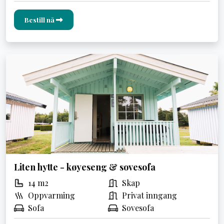
Bestill nå
Liten hytte - køyeseng & sovesofa
14 m2
Skap
Oppvarming
Privat inngang
Sofa
Sovesofa