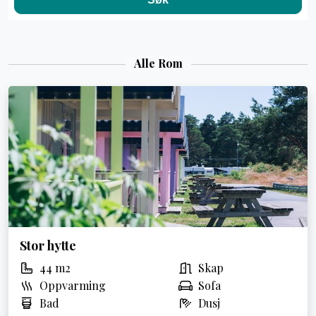
Alle Rom
Stor hytte
44 m2
Skap
Oppvarming
Sofa
Bad
Dusj