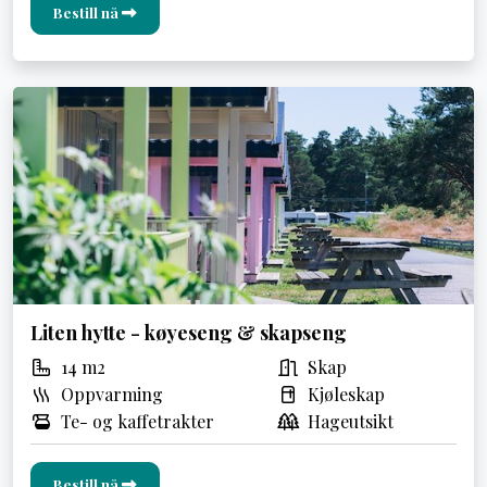
Bestill nå
Liten hytte - køyeseng & skapseng
14 m2
Skap
Oppvarming
Kjøleskap
Te- og kaffetrakter
Hageutsikt
Bestill nå