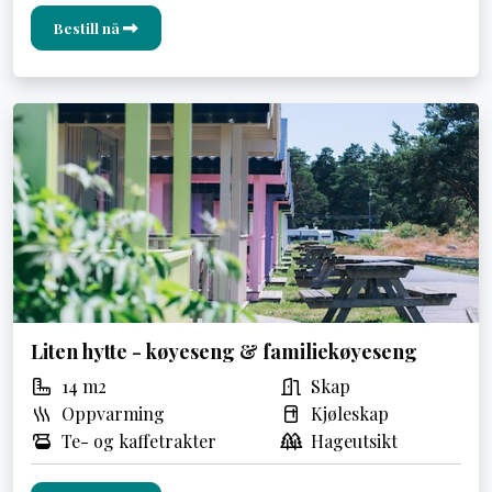
Bestill nå
Liten hytte - køyeseng & familiekøyeseng
14 m2
Skap
Oppvarming
Kjøleskap
Te- og kaffetrakter
Hageutsikt