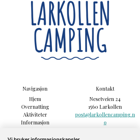
Navigasjon
Kontakt
Hjem
Nesetveien 24
Overnatting
1560 Larkollen
Aktiviteter
post@larkollencamping.n
Informasjon
o
Opplevelser
+47 92039235
Sesonggjester
Vi bruker informasjonskapsler