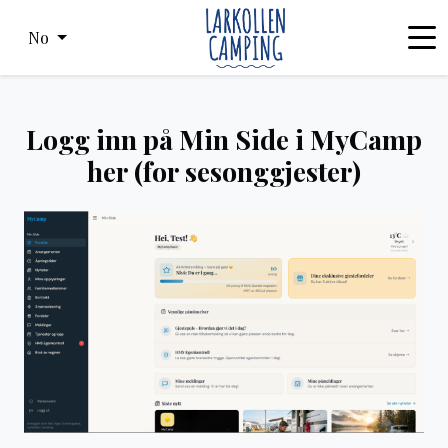
No
Logg inn på Min Side i MyCamp
her (for sesonggjester)