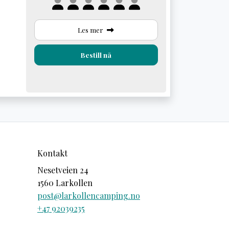
Les mer
Bestill nå
Kontakt
Nesetveien 24
1560 Larkollen
post@larkollencamping.no
+47 92039235