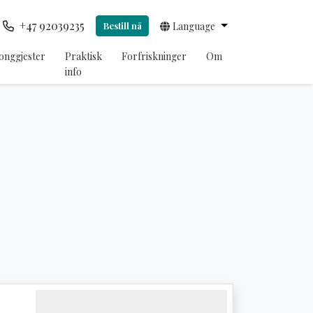
+47 92039235
Bestill nå
Language
onggjester
Praktisk
Forfriskninger
Om
info