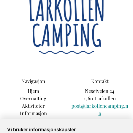
Navigasjon
Kontakt
Hjem
Nesetveien 24
Overnatting
1560 Larkollen
Aktiviteter
post@larkollencamping.n
Informasjon
o
Opplevelser
+47 92039235
Sesonggjester
Vi bruker informasjonskapsler