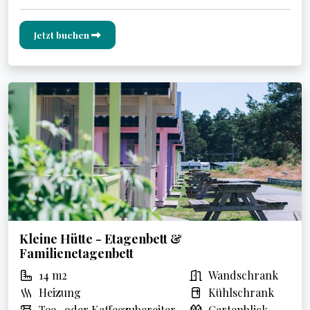
Jetzt buchen
Kleine Hütte - Etagenbett &
Familienetagenbett
14 m2
Wandschrank
Heizung
Kühlschrank
Tee- oder Kaffeezubereiter
Gartenblick